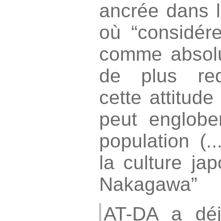
ancrée dans le
où “considér
comme absolu
de plus red
cette attitu
peut englobe
population (..
la culture ja
Nakagawa”
AT-DA a dé