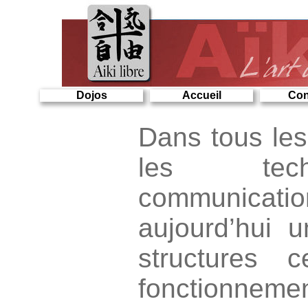
Dojos
Accueil
Con
Dans tous les 
les tech
communic
aujourd’hui u
structures c
fonctionneme